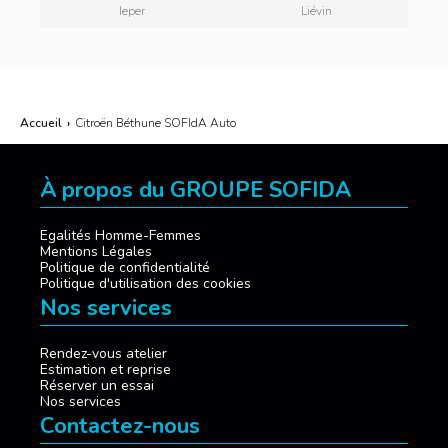
Ieper
Liévin
Accueil
›
Citroën Béthune SOFIdA Auto
À propos du GROUPE SOFIDA
Egalités Homme-Femmes
Mentions Légales
Politique de confidentialité
Politique d'utilisation des cookies
Nos services
Rendez-vous atelier
Estimation et reprise
Réserver un essai
Nos services
Contactez-nous