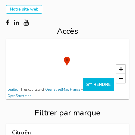
Notre site web
Accès
+
−
S'Y RENDRE
Leaflet
| Tiles courtesy of
OpenStreetMap France
— Map data ©
OpenStreetMap
Filtrer par marque
Citroën