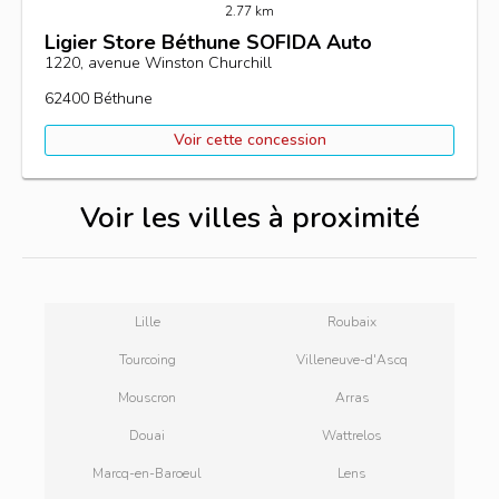
2.77 km
Ligier Store Béthune SOFIDA Auto
1220, avenue Winston Churchill
62400
Béthune
Voir cette concession
Voir les villes à proximité
Lille
Roubaix
Tourcoing
Villeneuve-d'Ascq
Mouscron
Arras
Douai
Wattrelos
Marcq-en-Baroeul
Lens