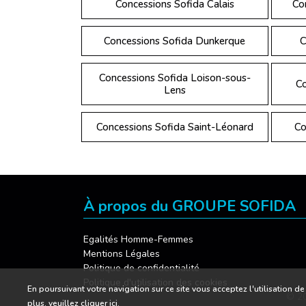
Concessions Sofida Calais
Co
Concessions Sofida Dunkerque
C
Concessions Sofida Loison-sous-
Co
Lens
Concessions Sofida Saint-Léonard
Co
À propos du GROUPE SOFIDA
Egalités Homme-Femmes
Mentions Légales
Politique de confidentialité
Politique d'utilisation des cookies
En poursuivant votre navigation sur ce site vous acceptez l'utilisation 
© 20
plus, veuillez
cliquer ici.