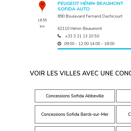
PEUGEOT HÉNIN-BEAUMONT
SOFIDA AUTO
890 Boulevard Fernand Dachicourt
18.55
km
62110
Hénin-Beaumont
+33 3 21 13 20 50
09:00 - 12:00
14:00 - 18:00
NOTRE SITE WEB
EN SAVOIR PLU
VOIR LES VILLES AVEC UNE CON
LEAPMOTOR LENS SOFIDA AUT
102, route de Lille
18.58
62218
Loison-sous-Lens
Concessions Sofida Abbeville
km
+33 3 21 13 20 20
09:00 - 12:00
14:00 - 18:00
Concessions Sofida Berck-sur-Mer
C
EN SAVOIR PLUS