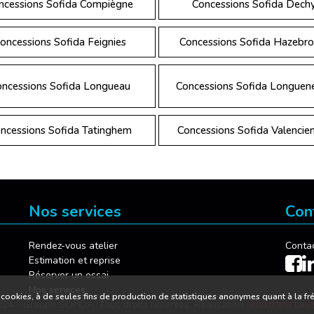
ncessions Sofida Compiègne
Concessions Sofida Dech
oncessions Sofida Feignies
Concessions Sofida Hazebro
ncessions Sofida Longueau
Concessions Sofida Longuen
ncessions Sofida Tatinghem
Concessions Sofida Valencie
Nos services
Con
Rendez-vous atelier
Conta
Estimation et reprise
Réserver un essai
Nos services
de cookies, à de seules fins de production de statistiques anonymes quant à la f
24 - Groupe SOFIDA. Tous droits réservés. Réalisation :
Nextlane Live