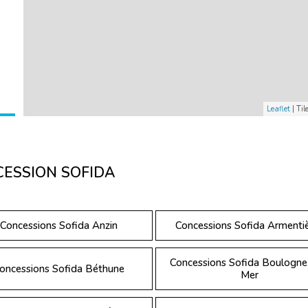
Leaflet
| Til
S
CESSION SOFIDA
O
Concessions Sofida Anzin
Concessions Sofida Armenti
Concessions Sofida Boulogne
oncessions Sofida Béthune
Mer