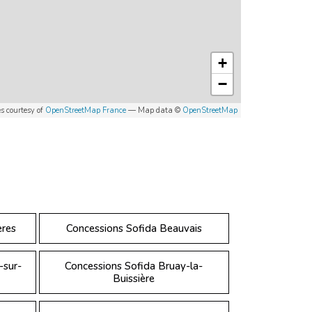
+
−
es courtesy of
OpenStreetMap France
— Map data ©
OpenStreetMap
ères
Concessions Sofida Beauvais
-sur-
Concessions Sofida Bruay-la-
Buissière