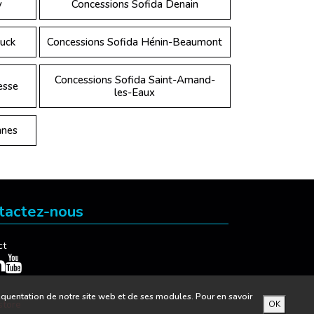
y
Concessions Sofida Denain
uck
Concessions Sofida Hénin-Beaumont
Concessions Sofida Saint-Amand-
esse
les-Eaux
nnes
tactez-nous
ct
réquentation de notre site web et de ses modules. Pour en savoir
store
OK