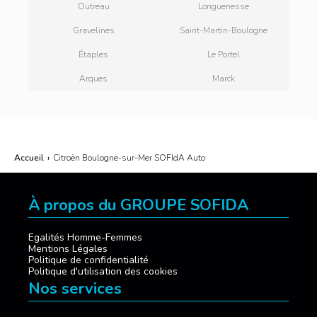
Outreau
Longuenesse
Gravelines
Saint-Martin-Boulogne
Étaples
Le Portel
Arques
Marck
Accueil
›
Citroën Boulogne-sur-Mer SOFIdA Auto
À propos du GROUPE SOFIDA
Egalités Homme-Femmes
Mentions Légales
Politique de confidentialité
Politique d'utilisation des cookies
Nos services