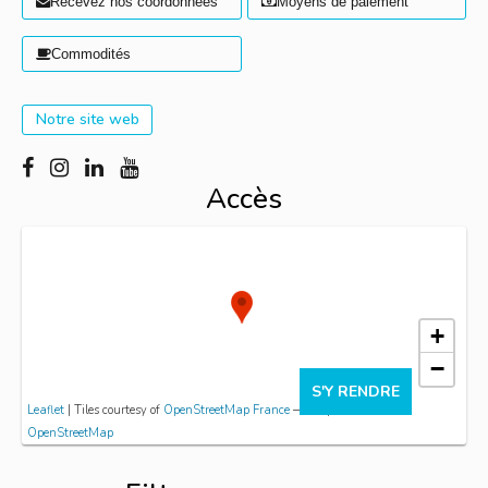
Recevez nos coordonnées
Moyens de paiement
Commodités
Notre site web
Accès
+
−
S'Y RENDRE
Leaflet
| Tiles courtesy of
OpenStreetMap France
— Map data ©
OpenStreetMap