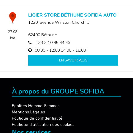
LIGIER STORE BÉTHUNE SOFIDA AUTO
1220, avenue Winston Churchill
27.08
62400
Béthune
km
+33 3 10 45 44 43
08:00 - 12:00
14:00 - 18:00
EN SAVOIR PLUS
À propos du GROUPE SOFIDA
Egalités Homme-Femmes
Mentions Légales
Politique de confidentialité
Politique d'utilisation des cookies
Nos services