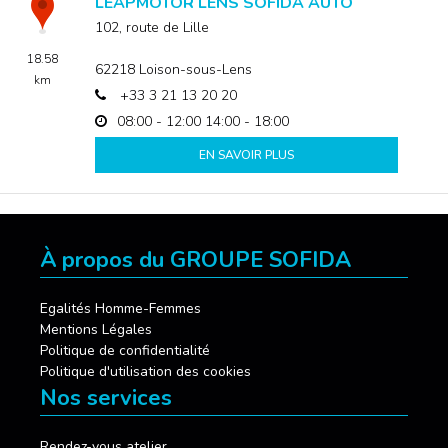
LEAPMOTOR LENS SOFIDA AUTO
102, route de Lille
18.58
62218
Loison-sous-Lens
km
+33 3 21 13 20 20
08:00 - 12:00
14:00 - 18:00
EN SAVOIR PLUS
À propos du GROUPE SOFIDA
Egalités Homme-Femmes
Mentions Légales
Politique de confidentialité
Politique d'utilisation des cookies
Nos services
Rendez-vous atelier