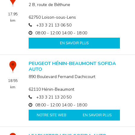
2 B, route de Béthune
17.95
62750
Loison-sous-Lens
km
+33 3 21 13 06 50
08:00 - 12:00
14:00 - 18:00
EN SAVOIR PLUS
PEUGEOT HÉNIN-BEAUMONT SOFIDA
AUTO
890 Boulevard Fernand Dachicourt
18.55
km
62110
Hénin-Beaumont
+33 3 21 13 20 50
08:00 - 12:00
14:00 - 18:00
NOTRE SITE WEB
EN SAVOIR PLUS