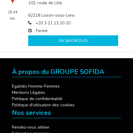
102, route de Lille
25.34
62218
Loison-sous-Lens
km
+33 3 21 13 20 20
Fermé
EN SAVOIR PLUS
À propos du GROUPE SOFIDA
Egalités Homme-Femmes
Mentions Légales
Politique de confidentialité
Politique d'utilisation des cookies
Nos services
Rendez-vous atelier